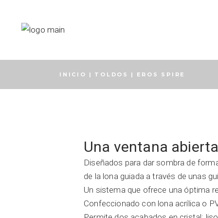
Skip
to
the
content
INICIO
TOLDOS
EROS SPIRE
Una ventana abierta
Diseñados para dar sombra de forma v
de la lona guiada a través de unas gu
Un sistema que ofrece una óptima res
Confeccionado con lona acrílica o P
Permite dos acabados en cristal: liso