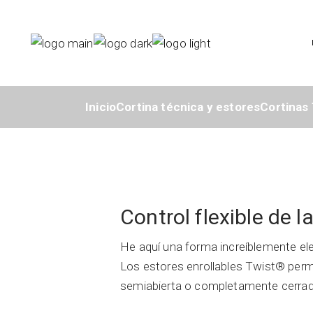
Skip
to
the
content
Inicio
Cortina técnica y estores
Cortinas 
Control flexible de l
He aquí una forma increíblemente eleg
Los estores enrollables Twist® permi
semiabierta o completamente cerrada 