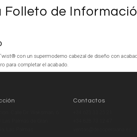
 Folleto de Informaci
o
s Twist® con un supermoderno cabezal de diseño con acaba
gro para completar el acabado.
cción
Contactos
ción: Calle Dr. Waksman, 6
+34 623 33 25 21
 Las Palmas de Gran
‎+34 828 73 12 47
ia, Las Palmas.
ventas@decopersiana.es