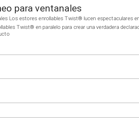
eo para ventanales
es Los estores enrollables Twist® lucen espectaculares en
lables Twist® en paralelo para crear una verdadera declaraci
ducto