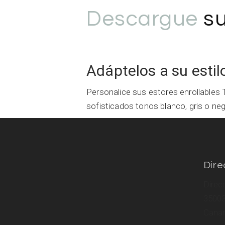
Descargue
su
Adáptelos a su estil
Personalice sus estores enrollable
sofisticados tonos blanco, gris o ne
Dire
Direc
35003
Canar